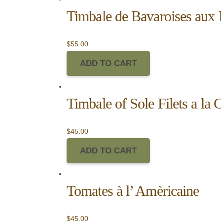
Timbale de Bavaroises aux
$
55.00
ADD TO CART
Timbale of Sole Filets a la 
$
45.00
ADD TO CART
Tomates à l’ Amèricaine
$
45.00