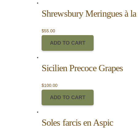
Shrewsbury Meringues à l
$
55.00
ADD TO CART
Sicilien Precoce Grapes
$
100.00
ADD TO CART
Soles farcis en Aspic