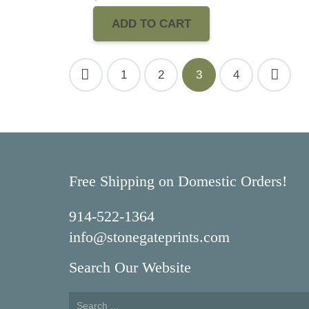
ADD TO CART
Posts
1
2
3
4
navigation
Free Shipping on Domestic Orders!
914-522-1364
info@stonegateprints.com
Search Our Website