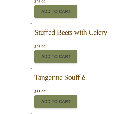
$
45.00
ADD TO CART
Stuffed Beets with Celery
$
45.00
ADD TO CART
Tangerine Soufflé
$
55.00
ADD TO CART